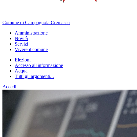
Comune di Campagnola Cremasca
Amministrazione
Novità
Servizi
Vivere il comune
Elezioni
Accesso all'informazione
Acqua
Tutti gli argomenti...
Accedi