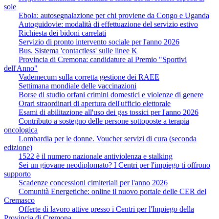
sole
Ebola: autosegnalazione per chi proviene da Congo e Uganda
Autoguidovie: modalità di effettuazione del servizio estivo
Richiesta dei bidoni carrelati
Servizio di pronto intervento sociale per l'anno 2026
Bus. Sistema 'contactless' sulle linee K
Provincia di Cremona: candidature al Premio "Sportivi
dell'Anno"
Vademecum sulla corretta gestione dei RAEE
Settimana mondiale delle vaccinazioni
Borse di studio orfani crimini domestici e violenze di genere
Orari straordinari di apertura dell'ufficio elettorale
Esami di abilitazione all'uso dei gas tossici per l'anno 2026
Contributo a sostegno delle persone sottoposte a terapia
oncologica
Lombardia per le donne. Voucher servizi di cura (seconda
edizione)
1522 è il numero nazionale antiviolenza e stalking
Sei un giovane neodiplomato? I Centri per l'impiego ti offrono
supporto
Scadenze concessioni cimiteriali per l'anno 2026
Comunità Energetiche: online il nuovo portale delle CER del
Cremasco
Offerte di lavoro attive presso i Centri per l'Impiego della
Provincia di Cremona