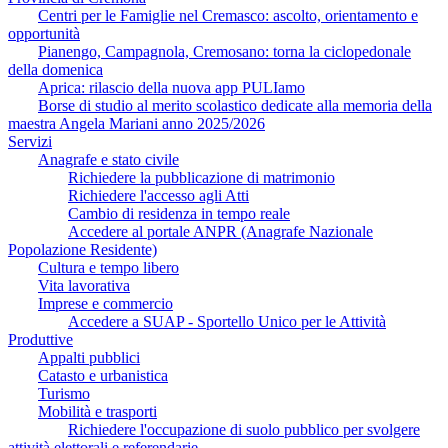
Centri per le Famiglie nel Cremasco: ascolto, orientamento e
opportunità
Pianengo, Campagnola, Cremosano: torna la ciclopedonale
della domenica
Aprica: rilascio della nuova app PULIamo
Borse di studio al merito scolastico dedicate alla memoria della
maestra Angela Mariani anno 2025/2026
Servizi
Anagrafe e stato civile
Richiedere la pubblicazione di matrimonio
Richiedere l'accesso agli Atti
Cambio di residenza in tempo reale
Accedere al portale ANPR (Anagrafe Nazionale
Popolazione Residente)
Cultura e tempo libero
Vita lavorativa
Imprese e commercio
Accedere a SUAP - Sportello Unico per le Attività
Produttive
Appalti pubblici
Catasto e urbanistica
Turismo
Mobilità e trasporti
Richiedere l'occupazione di suolo pubblico per svolgere
attività elettorali e referendarie