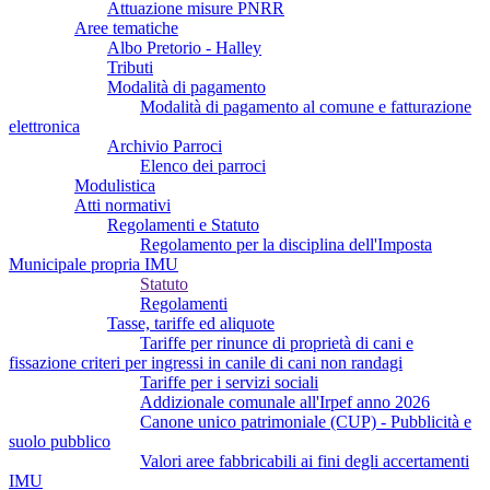
Attuazione misure PNRR
Aree tematiche
Albo Pretorio - Halley
Tributi
Modalità di pagamento
Modalità di pagamento al comune e fatturazione
elettronica
Archivio Parroci
Elenco dei parroci
Modulistica
Atti normativi
Regolamenti e Statuto
Regolamento per la disciplina dell'Imposta
Municipale propria IMU
Statuto
Regolamenti
Tasse, tariffe ed aliquote
Tariffe per rinunce di proprietà di cani e
fissazione criteri per ingressi in canile di cani non randagi
Tariffe per i servizi sociali
Addizionale comunale all'Irpef anno 2026
Canone unico patrimoniale (CUP) - Pubblicità e
suolo pubblico
Valori aree fabbricabili ai fini degli accertamenti
IMU