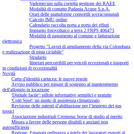
Vademecum sulla corretta gestione dei RAEE
Modalità di contatto Padania Acque S.p.A.
Orari delle piattaforme consortili sovracomunali
Calcolo IMU online
Calendario raccolta porta a porta dei rifiuti
Impianto fotovoltaico a terra 2 FRPS 406473
Modalità di pagamento al comune e fatturazione
elettronica
Progetto "Lavori di ampliamento della via Colombara
e realizzazione di pista ciclabile"
Stradario
Itinerari percorribili per veicoli eccezionali e trasporti
in condizioni di eccezionalità
Novità
Carta d'identità cartacea: le nuove regole
Avviso pubblico per misure di sostegno al mantenimento
dell'alloggio in locazione
'Digitale facile': pillole informative semplici e gratuite
'Cold Spot': un punto di assistenza climatizzato
Revisione delle patenti d’abilitazione per l’impiego dei gas
tossici
Associazione industriali Cremona: borse di studio al merito
Misura a favore delle persone disabili e anziani non
autosufficienti
Regione. Emanata ordinanza a tutela dei lavoratori esposti al