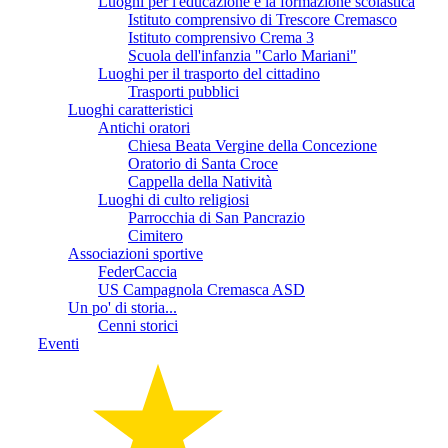
Luoghi per l'educazione e la formazione scolastica
Istituto comprensivo di Trescore Cremasco
Istituto comprensivo Crema 3
Scuola dell'infanzia "Carlo Mariani"
Luoghi per il trasporto del cittadino
Trasporti pubblici
Luoghi caratteristici
Antichi oratori
Chiesa Beata Vergine della Concezione
Oratorio di Santa Croce
Cappella della Natività
Luoghi di culto religiosi
Parrocchia di San Pancrazio
Cimitero
Associazioni sportive
FederCaccia
US Campagnola Cremasca ASD
Un po' di storia...
Cenni storici
Eventi