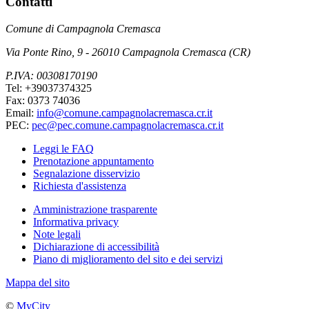
Contatti
Comune di Campagnola Cremasca
Via Ponte Rino, 9 - 26010 Campagnola Cremasca (CR)
P.IVA: 00308170190
Tel: +39037374325
Fax: 0373 74036
Email:
info@comune.campagnolacremasca.cr.it
PEC:
pec@pec.comune.campagnolacremasca.cr.it
Leggi le FAQ
Prenotazione appuntamento
Segnalazione disservizio
Richiesta d'assistenza
Amministrazione trasparente
Informativa privacy
Note legali
Dichiarazione di accessibilità
Piano di miglioramento del sito e dei servizi
Mappa del sito
©
MyCity