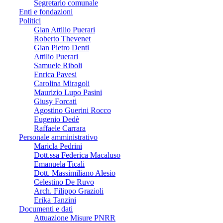
Segretario comunale
Enti e fondazioni
Politici
Gian Attilio Puerari
Roberto Thevenet
Gian Pietro Denti
Attilio Puerari
Samuele Riboli
Enrica Pavesi
Carolina Miragoli
Maurizio Lupo Pasini
Giusy Forcati
Agostino Guerini Rocco
Eugenio Dedè
Raffaele Carrara
Personale amministrativo
Maricla Pedrini
Dott.ssa Federica Macaluso
Emanuela Ticali
Dott. Massimiliano Alesio
Celestino De Ruvo
Arch. Filippo Grazioli
Erika Tanzini
Documenti e dati
Attuazione Misure PNRR