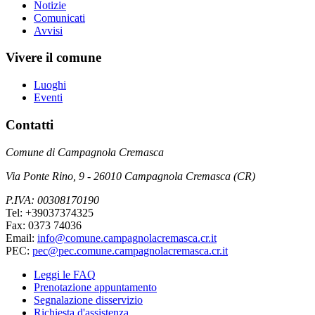
Notizie
Comunicati
Avvisi
Vivere il comune
Luoghi
Eventi
Contatti
Comune di Campagnola Cremasca
Via Ponte Rino, 9 - 26010 Campagnola Cremasca (CR)
P.IVA: 00308170190
Tel: +39037374325
Fax: 0373 74036
Email:
info@comune.campagnolacremasca.cr.it
PEC:
pec@pec.comune.campagnolacremasca.cr.it
Leggi le FAQ
Prenotazione appuntamento
Segnalazione disservizio
Richiesta d'assistenza