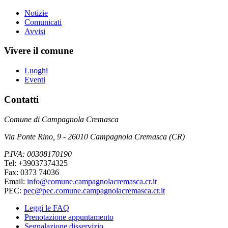
Notizie
Comunicati
Avvisi
Vivere il comune
Luoghi
Eventi
Contatti
Comune di Campagnola Cremasca
Via Ponte Rino, 9 - 26010 Campagnola Cremasca (CR)
P.IVA: 00308170190
Tel: +39037374325
Fax: 0373 74036
Email:
info@comune.campagnolacremasca.cr.it
PEC:
pec@pec.comune.campagnolacremasca.cr.it
Leggi le FAQ
Prenotazione appuntamento
Segnalazione disservizio