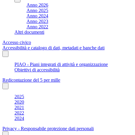
Anno 2026
Anno 2025
Anno 2024
Anno 2023
Anno 2022
Altri documenti
Accesso civico
Accessibilità e catalogo di dati, metadati e banche dati
PIAO - Piani integrati di attività e organizzazione
Obiettivi di accessibilità
Redicontazione del 5 per mille
2025
2020
2021
2022
2024
Privacy - Responsabile protezione dati personali