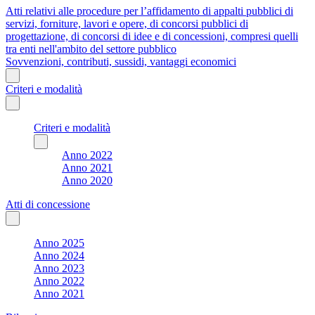
Atti relativi alle procedure per l’affidamento di appalti pubblici di
servizi, forniture, lavori e opere, di concorsi pubblici di
progettazione, di concorsi di idee e di concessioni, compresi quelli
tra enti nell'ambito del settore pubblico
Sovvenzioni, contributi, sussidi, vantaggi economici
Criteri e modalità
Criteri e modalità
Anno 2022
Anno 2021
Anno 2020
Atti di concessione
Anno 2025
Anno 2024
Anno 2023
Anno 2022
Anno 2021