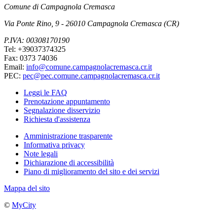
Comune di Campagnola Cremasca
Via Ponte Rino, 9 - 26010 Campagnola Cremasca (CR)
P.IVA: 00308170190
Tel: +39037374325
Fax: 0373 74036
Email:
info@comune.campagnolacremasca.cr.it
PEC:
pec@pec.comune.campagnolacremasca.cr.it
Leggi le FAQ
Prenotazione appuntamento
Segnalazione disservizio
Richiesta d'assistenza
Amministrazione trasparente
Informativa privacy
Note legali
Dichiarazione di accessibilità
Piano di miglioramento del sito e dei servizi
Mappa del sito
©
MyCity