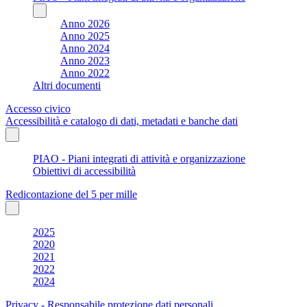
Anno 2026
Anno 2025
Anno 2024
Anno 2023
Anno 2022
Altri documenti
Accesso civico
Accessibilità e catalogo di dati, metadati e banche dati
PIAO - Piani integrati di attività e organizzazione
Obiettivi di accessibilità
Redicontazione del 5 per mille
2025
2020
2021
2022
2024
Privacy - Responsabile protezione dati personali