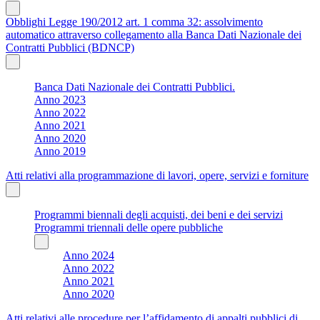
Obblighi Legge 190/2012 art. 1 comma 32: assolvimento
automatico attraverso collegamento alla Banca Dati Nazionale dei
Contratti Pubblici (BDNCP)
Banca Dati Nazionale dei Contratti Pubblici.
Anno 2023
Anno 2022
Anno 2021
Anno 2020
Anno 2019
Atti relativi alla programmazione di lavori, opere, servizi e forniture
Programmi biennali degli acquisti, dei beni e dei servizi
Programmi triennali delle opere pubbliche
Anno 2024
Anno 2022
Anno 2021
Anno 2020
Atti relativi alle procedure per l’affidamento di appalti pubblici di