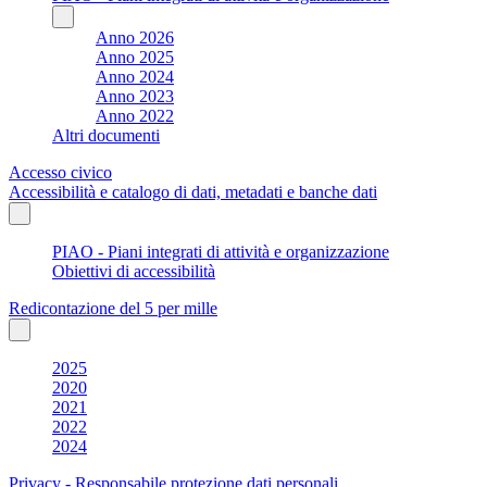
Anno 2026
Anno 2025
Anno 2024
Anno 2023
Anno 2022
Altri documenti
Accesso civico
Accessibilità e catalogo di dati, metadati e banche dati
PIAO - Piani integrati di attività e organizzazione
Obiettivi di accessibilità
Redicontazione del 5 per mille
2025
2020
2021
2022
2024
Privacy - Responsabile protezione dati personali