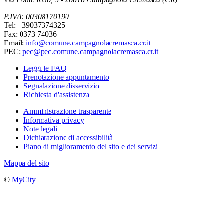
P.IVA: 00308170190
Tel: +39037374325
Fax: 0373 74036
Email:
info@comune.campagnolacremasca.cr.it
PEC:
pec@pec.comune.campagnolacremasca.cr.it
Leggi le FAQ
Prenotazione appuntamento
Segnalazione disservizio
Richiesta d'assistenza
Amministrazione trasparente
Informativa privacy
Note legali
Dichiarazione di accessibilità
Piano di miglioramento del sito e dei servizi
Mappa del sito
©
MyCity