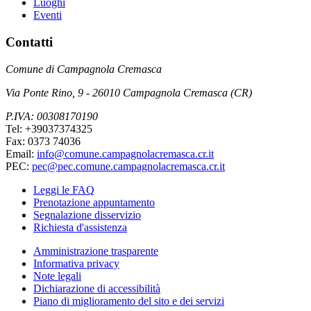
Luoghi
Eventi
Contatti
Comune di Campagnola Cremasca
Via Ponte Rino, 9 - 26010 Campagnola Cremasca (CR)
P.IVA: 00308170190
Tel: +39037374325
Fax: 0373 74036
Email:
info@comune.campagnolacremasca.cr.it
PEC:
pec@pec.comune.campagnolacremasca.cr.it
Leggi le FAQ
Prenotazione appuntamento
Segnalazione disservizio
Richiesta d'assistenza
Amministrazione trasparente
Informativa privacy
Note legali
Dichiarazione di accessibilità
Piano di miglioramento del sito e dei servizi