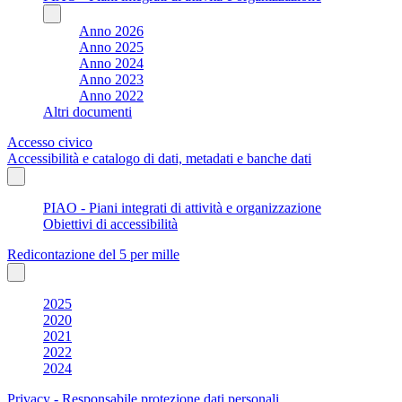
Anno 2026
Anno 2025
Anno 2024
Anno 2023
Anno 2022
Altri documenti
Accesso civico
Accessibilità e catalogo di dati, metadati e banche dati
PIAO - Piani integrati di attività e organizzazione
Obiettivi di accessibilità
Redicontazione del 5 per mille
2025
2020
2021
2022
2024
Privacy - Responsabile protezione dati personali