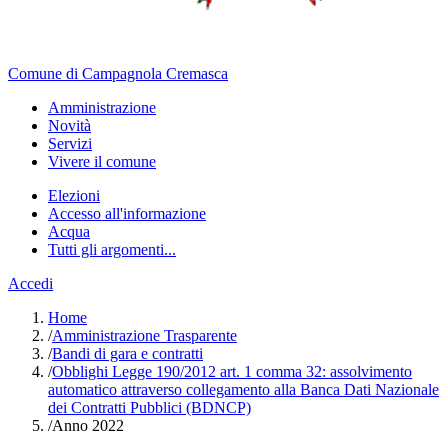
Comune di Campagnola Cremasca
Amministrazione
Novità
Servizi
Vivere il comune
Elezioni
Accesso all'informazione
Acqua
Tutti gli argomenti...
Accedi
Home
/
Amministrazione Trasparente
/
Bandi di gara e contratti
/
Obblighi Legge 190/2012 art. 1 comma 32: assolvimento
automatico attraverso collegamento alla Banca Dati Nazionale
dei Contratti Pubblici (BDNCP)
/
Anno 2022