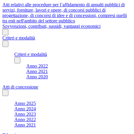
Atti relativi alle procedure per l’affidamento di appalti pubblici di
servizi, forniture, lavori e opere, di concorsi pubblici di
progettazione, di concorsi di idee e di concessioni, compresi quelli
tra enti nell'ambito del settore pubblico
Sovvenzioni, contributi, sussidi, vantaggi economici
Criteri e modalità
Criteri e modalità
Anno 2022
Anno 2021
Anno 2020
Atti di concessione
Anno 2025
Anno 2024
Anno 2023
Anno 2022
Anno 2021