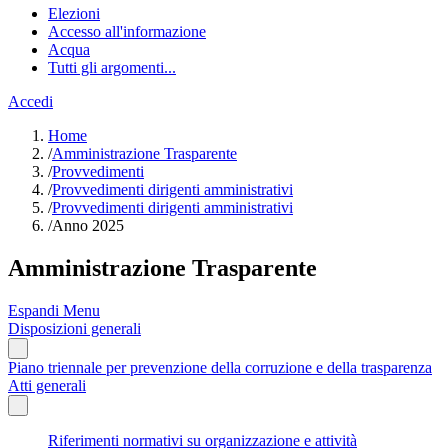
Elezioni
Accesso all'informazione
Acqua
Tutti gli argomenti...
Accedi
Home
/
Amministrazione Trasparente
/
Provvedimenti
/
Provvedimenti dirigenti amministrativi
/
Provvedimenti dirigenti amministrativi
/
Anno 2025
Amministrazione Trasparente
Espandi Menu
Disposizioni generali
Piano triennale per prevenzione della corruzione e della trasparenza
Atti generali
Riferimenti normativi su organizzazione e attività