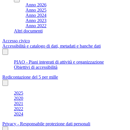
Anno 2026
Anno 2025
Anno 2024
Anno 2023
Anno 2022
Altri documenti
Accesso civico
Accessibilità e catalogo di dati, metadati e banche dati
PIAO - Piani integrati di attività e organizzazione
Obiettivi di accessibilità
Redicontazione del 5 per mille
2025
2020
2021
2022
2024
Privacy - Responsabile protezione dati personali