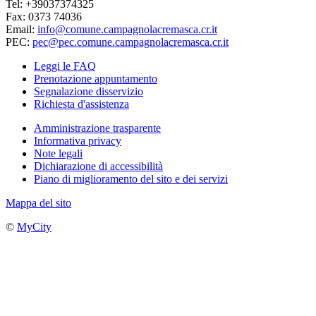
Tel: +39037374325
Fax: 0373 74036
Email:
info@comune.campagnolacremasca.cr.it
PEC:
pec@pec.comune.campagnolacremasca.cr.it
Leggi le FAQ
Prenotazione appuntamento
Segnalazione disservizio
Richiesta d'assistenza
Amministrazione trasparente
Informativa privacy
Note legali
Dichiarazione di accessibilità
Piano di miglioramento del sito e dei servizi
Mappa del sito
©
MyCity