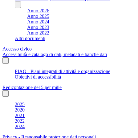
Anno 2026
Anno 2025
Anno 2024
Anno 2023
Anno 2022
Altri documenti
Accesso civico
Accessibilità e catalogo di dati, metadati e banche dati
PIAO - Piani integrati di attività e organizzazione
Obiettivi di accessibilità
Redicontazione del 5 per mille
2025
2020
2021
2022
2024
Privacy - Responsabile protezione dati personali