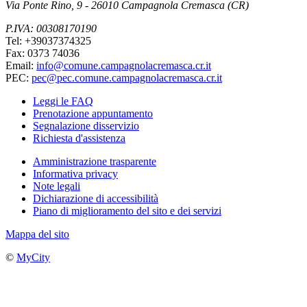
Via Ponte Rino, 9 - 26010 Campagnola Cremasca (CR)
P.IVA: 00308170190
Tel: +39037374325
Fax: 0373 74036
Email:
info@comune.campagnolacremasca.cr.it
PEC:
pec@pec.comune.campagnolacremasca.cr.it
Leggi le FAQ
Prenotazione appuntamento
Segnalazione disservizio
Richiesta d'assistenza
Amministrazione trasparente
Informativa privacy
Note legali
Dichiarazione di accessibilità
Piano di miglioramento del sito e dei servizi
Mappa del sito
©
MyCity