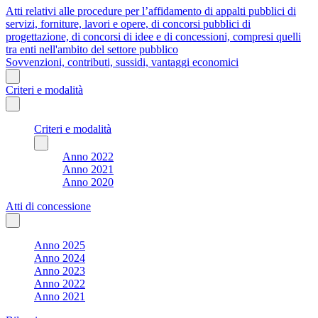
Atti relativi alle procedure per l’affidamento di appalti pubblici di
servizi, forniture, lavori e opere, di concorsi pubblici di
progettazione, di concorsi di idee e di concessioni, compresi quelli
tra enti nell'ambito del settore pubblico
Sovvenzioni, contributi, sussidi, vantaggi economici
Criteri e modalità
Criteri e modalità
Anno 2022
Anno 2021
Anno 2020
Atti di concessione
Anno 2025
Anno 2024
Anno 2023
Anno 2022
Anno 2021