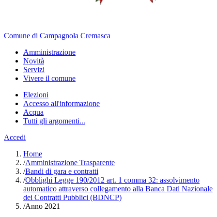
Comune di Campagnola Cremasca
Amministrazione
Novità
Servizi
Vivere il comune
Elezioni
Accesso all'informazione
Acqua
Tutti gli argomenti...
Accedi
Home
/
Amministrazione Trasparente
/
Bandi di gara e contratti
/
Obblighi Legge 190/2012 art. 1 comma 32: assolvimento
automatico attraverso collegamento alla Banca Dati Nazionale
dei Contratti Pubblici (BDNCP)
/
Anno 2021