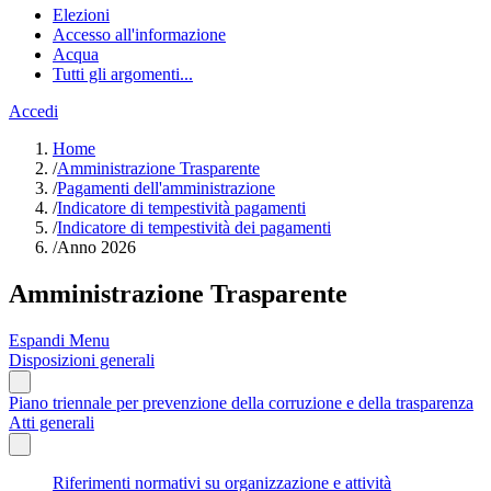
Elezioni
Accesso all'informazione
Acqua
Tutti gli argomenti...
Accedi
Home
/
Amministrazione Trasparente
/
Pagamenti dell'amministrazione
/
Indicatore di tempestività pagamenti
/
Indicatore di tempestività dei pagamenti
/
Anno 2026
Amministrazione Trasparente
Espandi Menu
Disposizioni generali
Piano triennale per prevenzione della corruzione e della trasparenza
Atti generali
Riferimenti normativi su organizzazione e attività