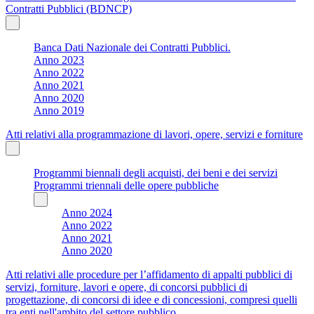
Contratti Pubblici (BDNCP)
Banca Dati Nazionale dei Contratti Pubblici.
Anno 2023
Anno 2022
Anno 2021
Anno 2020
Anno 2019
Atti relativi alla programmazione di lavori, opere, servizi e forniture
Programmi biennali degli acquisti, dei beni e dei servizi
Programmi triennali delle opere pubbliche
Anno 2024
Anno 2022
Anno 2021
Anno 2020
Atti relativi alle procedure per l’affidamento di appalti pubblici di
servizi, forniture, lavori e opere, di concorsi pubblici di
progettazione, di concorsi di idee e di concessioni, compresi quelli
tra enti nell'ambito del settore pubblico