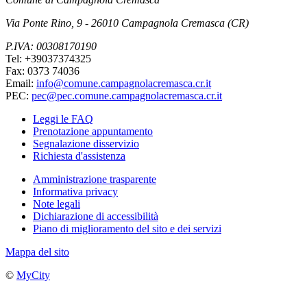
Via Ponte Rino, 9 - 26010 Campagnola Cremasca (CR)
P.IVA: 00308170190
Tel: +39037374325
Fax: 0373 74036
Email:
info@comune.campagnolacremasca.cr.it
PEC:
pec@pec.comune.campagnolacremasca.cr.it
Leggi le FAQ
Prenotazione appuntamento
Segnalazione disservizio
Richiesta d'assistenza
Amministrazione trasparente
Informativa privacy
Note legali
Dichiarazione di accessibilità
Piano di miglioramento del sito e dei servizi
Mappa del sito
©
MyCity