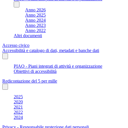
Anno 2026
Anno 2025
Anno 2024
Anno 2023
Anno 2022
Altri documenti
Accesso civico
Accessibilità e catalogo di dati, metadati e banche dati
PIAO - Piani integrati di attività e organizzazione
Obiettivi di accessibilità
Redicontazione del 5 per mille
2025
2020
2021
2022
2024
Privacy - Responsabile protezione dati personali