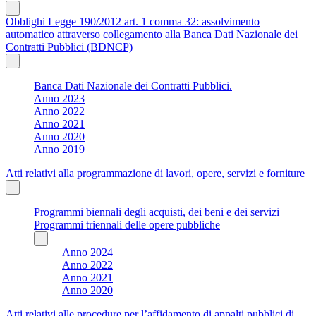
Obblighi Legge 190/2012 art. 1 comma 32: assolvimento
automatico attraverso collegamento alla Banca Dati Nazionale dei
Contratti Pubblici (BDNCP)
Banca Dati Nazionale dei Contratti Pubblici.
Anno 2023
Anno 2022
Anno 2021
Anno 2020
Anno 2019
Atti relativi alla programmazione di lavori, opere, servizi e forniture
Programmi biennali degli acquisti, dei beni e dei servizi
Programmi triennali delle opere pubbliche
Anno 2024
Anno 2022
Anno 2021
Anno 2020
Atti relativi alle procedure per l’affidamento di appalti pubblici di