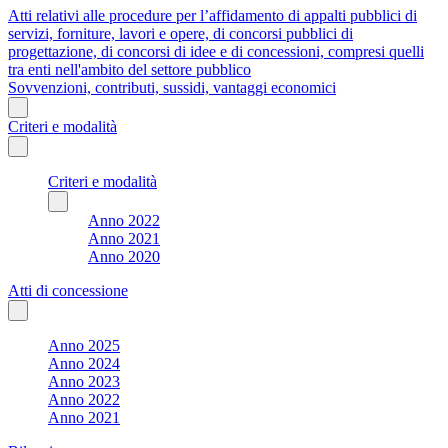
Atti relativi alle procedure per l’affidamento di appalti pubblici di
servizi, forniture, lavori e opere, di concorsi pubblici di
progettazione, di concorsi di idee e di concessioni, compresi quelli
tra enti nell'ambito del settore pubblico
Sovvenzioni, contributi, sussidi, vantaggi economici
Criteri e modalità
Criteri e modalità
Anno 2022
Anno 2021
Anno 2020
Atti di concessione
Anno 2025
Anno 2024
Anno 2023
Anno 2022
Anno 2021