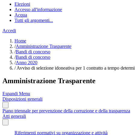
Elezioni
Accesso all'informazione
Acqua
Tutti gli argomenti...
Accedi
Home
/
Amministrazione Trasparente
/
Bandi di concorso
/
Bandi di concorso
/
Anno 2020
/
Avviso di selezione idoneativa per 1 contratto a tempo determi
Amministrazione Trasparente
Espandi Menu
Disposizioni generali
Piano triennale per prevenzione della corruzione e della trasparenza
Atti generali
Riferimenti normativi su organizzazione e attività